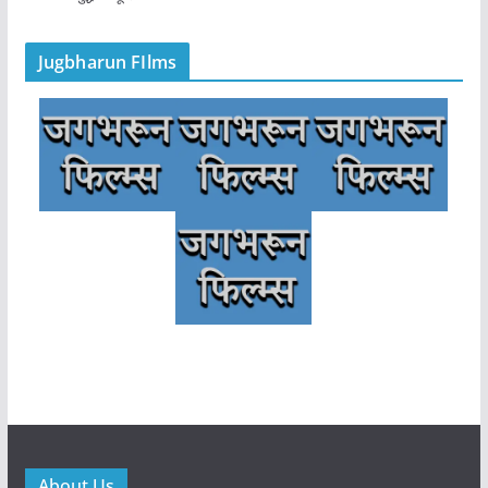
Jugbharun FIlms
About Us