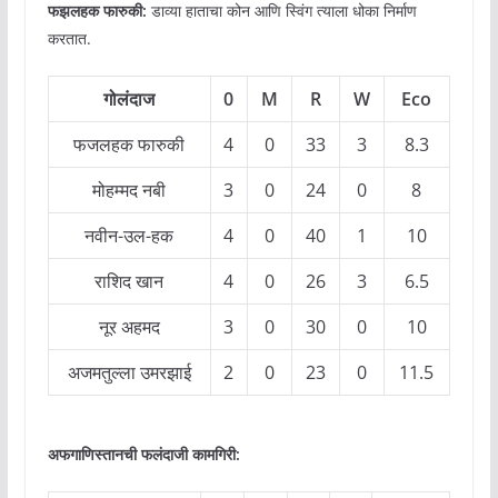
फझलहक फारुकी:
डाव्या हाताचा कोन आणि स्विंग त्याला धोका निर्माण
करतात.
गोलंदा
ज
0
M
R
W
Eco
फजलहक फारुकी
4
0
33
3
8.3
मोहम्मद नबी
3
0
24
0
8
नवीन-उल-हक
4
0
40
1
10
राशिद खान
4
0
26
3
6.5
नूर अहमद
3
0
30
0
10
अजमतुल्ला उमरझाई
2
0
23
0
11.5
अफगाणिस्तान
ची
फलंदाजी कामगिरी: