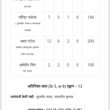
उल-हक
रवींद्र जडेजा
7
5
1
0
140
c गुलबदिन नायब ब फजलहक
फारुकी
अक्षर पटेल
12
6
2
0
200
धावबाद (रहमानुल्ला गुरबाज/
नवीन-उल-हक)
अर्शदीप सिंग
2
2
0
0
100
नॉट आउट
अतिरिक्त धावा
(lb 5, w 8) एकूण – 13
फलंदाजी केली नाही :
कुलदीप यादव, जसप्रीत बुमराह