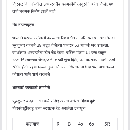
क्रिकेट दिग्गजांमधील उच्च-स्तरीय चकमकीची आतुरतेने अपेक्षा केली. पण
तशी चकमक निर्माण झाली नाही.
मॅच हायलाइट्स :
भारताने प्रथम फलंदाजी करण्याचा निर्णय घेतला आणि 8-181 धावा केल्या.
सूर्यकुमार यादवने 28 चेंडूत केलेल्या शानदार 53 धावांनी भार उचलला.
स्पर्धात्मक धावसंख्येचा टोन सेट केला. हार्दिक पांड्या ३२ रन्स काढून
अफगाणिस्तानच्या गोलंदाजांनी कडवी झुंज दिली, पण भारताच्या मधली फळी
खंबीर होती. रहमानउल्ला गुरबाजने अफगाणिस्तानसाठी झटपट धावा करून
कौशल्य आणि शौर्य दाखवले
भारताची फलंदाजी कामगिरी:
सूर्यकुमार यादव:
T20 मध्ये राशिद खानचे वर्चस्व.
शिवम दुबे:
फिरकीपटूंविरुद्ध उच्च स्ट्राइक रेट असलेला डावखुरा.
फलंदाज
R
B
4s
6s
SR