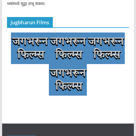
भाषांमध्ये सुद्धा वाचू शकता.
Jugbharun FIlms