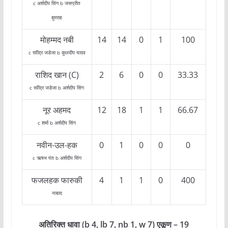
c अर्शदीप सिंग b जसप्रीत
बुमराह
मोहम्मद नबी
14
14
0
1
100
c रवींद्र जडेजा b कुलदीप यादव
राशिद खान (C)
2
6
0
0
33.33
c रवींद्र जडेजा b अर्शदीप सिंग
नूर अहमद
12
18
1
1
66.67
c शर्मा b अर्शदीप सिंग
नवीन-उल-हक
0
1
0
0
0
c ऋषभ पंत b अर्शदीप सिंग
फजलहक फारुकी
4
1
1
0
400
नाबाद
अतिरिक्त धावा (b 4, lb 7, nb 1, w 7)
एकूण
– 19