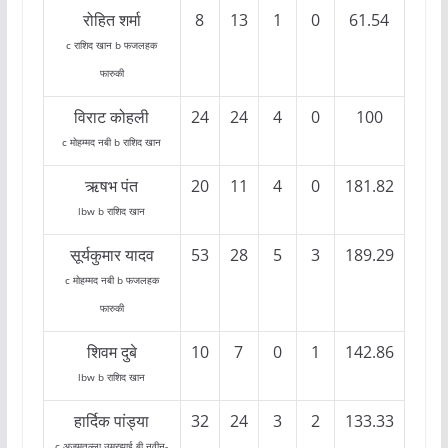
रोहित शर्मा
8
13
1
0
61.54
c राशिद खान b फजलहक
फारुकी
विराट कोहली
24
24
4
0
100
c मोहम्मद नबी b राशिद खान
ऋषभ पंत
20
11
4
0
181.82
lbw b राशिद खान
सूर्यकुमार यादव
53
28
5
3
189.29
c मोहम्मद नबी b फजलहक
फारुकी
शिवम दुबे
10
7
0
1
142.86
lbw b राशिद खान
हार्दिक पांड्या
32
24
3
2
133.33
c अजमतुल्ला उमरझाई बी नवीन-