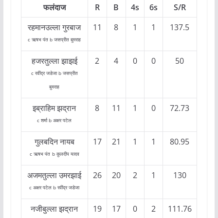
फलंदाज
R
B
4s
6s
S/R
रहमानउल्ला गुरबाज
11
8
1
1
137.5
c ऋषभ पंत b जसप्रीत बुमराह
हजरतुल्ला झाझई
2
4
0
0
50
c रवींद्र जडेजा b जसप्रीत
बुमराह
इब्राहिम झद्रान
8
11
1
0
72.73
c शर्मा b अक्षर पटेल
गुलबदिन नायब
17
21
1
1
80.95
c ऋषभ पंत
b कुलदीप यादव
अजमतुल्ला उमरझाई
26
20
2
1
130
c अक्षर पटेल b रवींद्र जडेजा
नजीबुल्ला झद्रान
19
17
0
2
111.76